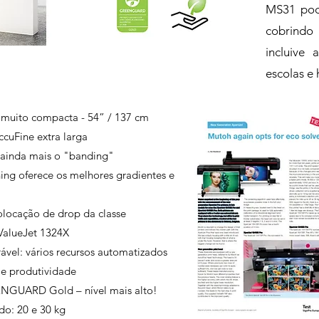
MS31 pod
cobrindo 
incluive 
escolas e h
y muito compacta - 54” / 137 cm
cuFine extra larga
 ainda mais o "banding"
ing oferece os melhores gradientes e
olocação de drop da classe
 ValueJet 1324X
ável
: vários recursos automatizados
 e produtividade
ENGUARD Gold – nível mais alto!
do: 20 e 30 kg