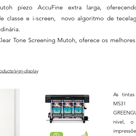
toh piezo AccuFine extra larga, oferecen
e classe e i-screen, novo algoritmo de tece
dinária.
 Clear Tone Screening Mutoh, oferece os melhore
oducts/sign-display
As tinta
MS31 t
GREENGU
nível, 
impressõ