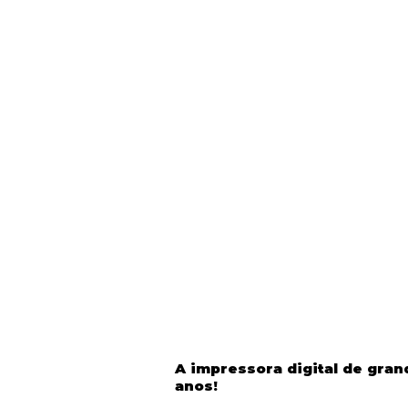
​A impressora digital de gr
anos!