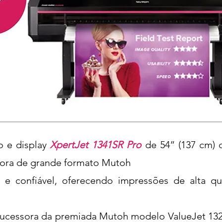
o e display
XpertJet 1341SR Pro
de 54” (137 cm) d
sora de grande formato Mutoh
e confiável, oferecendo impressões de alta qu
sucessora da premiada Mutoh modelo ValueJet 132